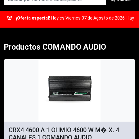
¡Oferta especial!
Hoy es Viernes 07 de Agosto de 2026, Hay
u
142
Productos COMANDO AUDIO
CRX4 4600 A 1 OHMIO 4600 W M� X. 4
CANALES 1 COMANDO AUDIO