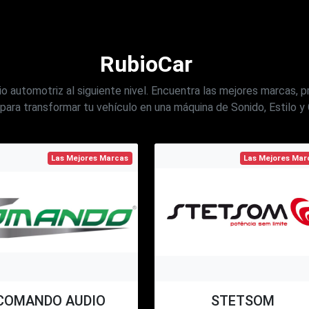
RubioCar
o automotriz al siguiente nivel. Encuentra las mejores marcas, 
para transformar tu vehículo en una máquina de Sonido, Estilo y 
Las Mejores Marcas
Las Mejores Mar
COMANDO AUDIO
STETSOM