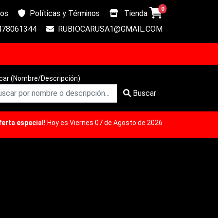
0
os
Políticas y Términos
Tienda
478061344
RUBIOCARUSA1@GMAIL.COM
car (Nombre/Descripción)
Buscar
a especial!
Hoy es Viernes 07 de Agosto de 2026, Hay
usuarios on
142