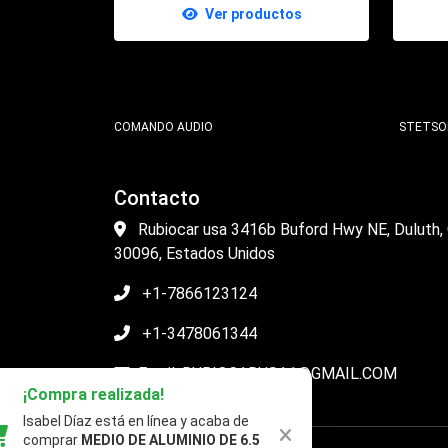
Ver productos
COMANDO AUDIO
STETS
Contacto
Rubiocar usa 3416b Buford Hwy NE, Duluth,
30096, Estados Unidos
+1-7866123124
+1-3478061344
Email: RUBIOCARUSA1@GMAIL.COM
¡Compra realizada!
Isabel Díaz está en línea y acaba de
comprar
MEDIO DE ALUMINIO DE 6.5