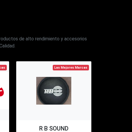
productos de alto rendimiento y accesorios
Calidad.
cas
Las Mejores Marcas
R B SOUND