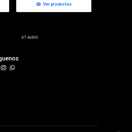
Ver productos
XT AUDIO
guenos