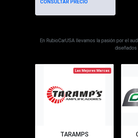
CONSULTAR PRECIO
En RubioCarUSA llevamos la pasión por el audi
diseñados 
Las Mejores Marcas
TARAMPS